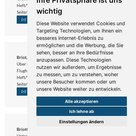
Ihre Privatsphäre ist uns
Heft/Volume: 1996 / 1
wichtig
Seite/Page: 23-48
DETAILS UND DOWNLOAD
Diese Website verwendet Cookies und
Targeting Technologien, um Ihnen ein
besseres Internet-Erlebnis zu
ermöglichen und die Werbung, die Sie
sehen, besser an Ihre Bedürfnisse
Briot, J. L.
anzupassen. Diese Technologien
Über die Behandlung von Grünlandflächen auf den
nutzen wir außerdem, um Ergebnisse
Flughäfen von Paris
zu messen, um zu verstehen, woher
Heft/Volume: 1985 / 1
unsere Besucher kommen oder um
Seite/Page: 13 - 16
unsere Website weiter zu entwickeln.
DETAILS UND DOWNLOAD
Alle akzeptieren
Ich lehne ab
Einstellungen ändern
Briott, J. L.
Untersuchungen über die Wirksamkeit technischer