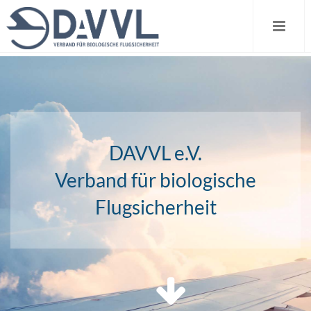
Direkt
zum
Inhalt
DAVVL e.V.
Verband für biologische
Flugsicherheit