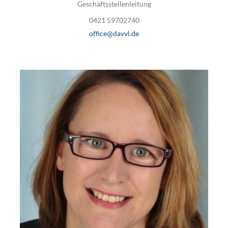
Geschäftsstellenleitung
0421 59702740
office@davvl.de
.
V
ME