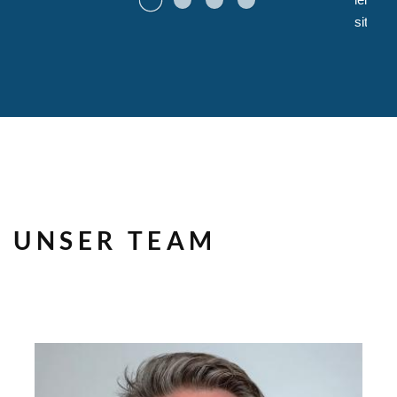
site_tr
UNSER TEAM